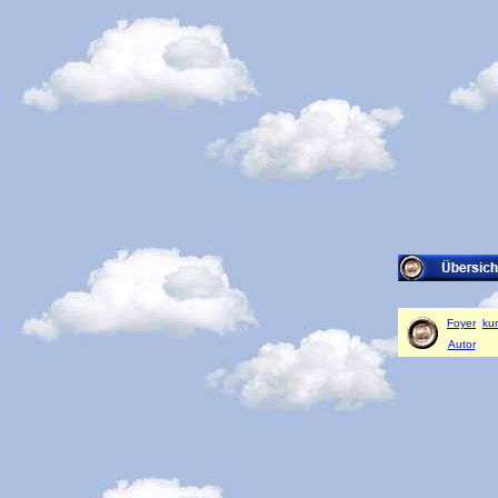
Foyer
ku
Autor