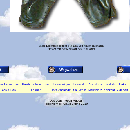
Diese Lederhose können Sie auch von hinten anschauen.
Einfach mit der Maus auf das Bild fahren.
rze Lederhosen
Kniebundlederhosen
Hosenträger
Hosentürl
Buchtipps
Infothek
Links
Dies & Das
Lexikon
Medienspiegel
Souvenirs
Marktplatz
Konzept
Videoart
Das Lederhosen Museum
copyright by Claus Blume 2010