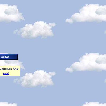
Gästebuch
Chat
email