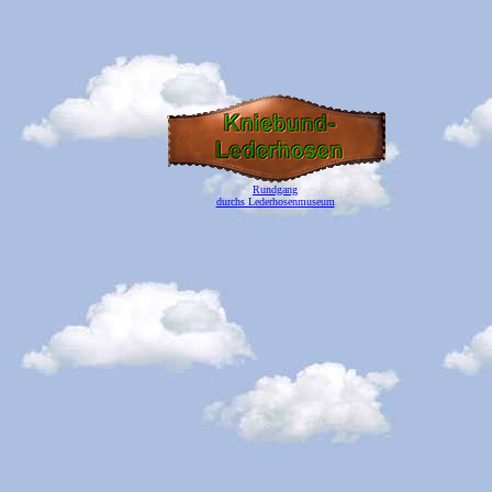
Rundgang
durchs Lederhosenmuseum