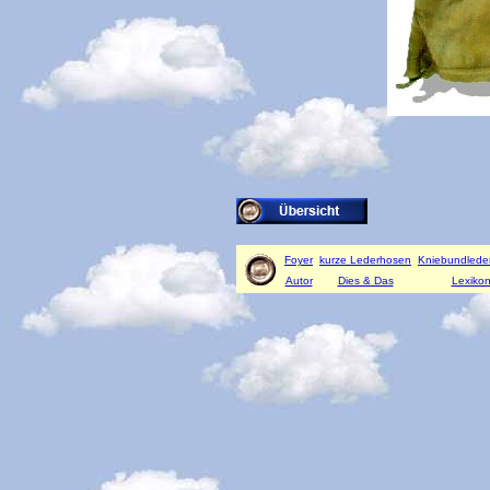
Foyer
kurze Lederhosen
Kniebundlede
Autor
Dies & Das
Lexiko