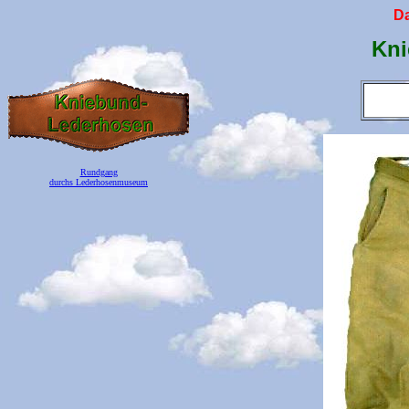
D
Kni
Rundgang
durchs Lederhosenmuseum