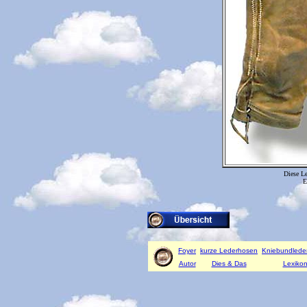
Diese Le
E
Foyer
kurze Lederhosen
Kniebundlede
Autor
Dies & Das
Lexiko