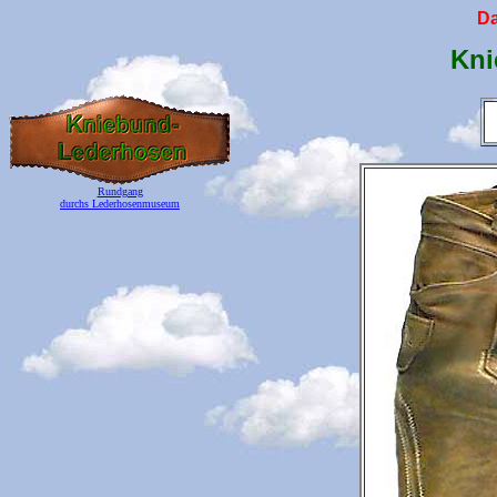
D
Kni
Rundgang
durchs Lederhosenmuseum